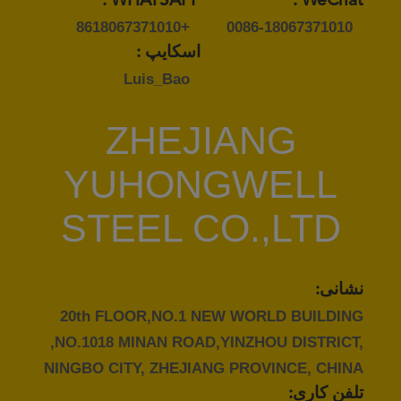
WHATSAPP :
WeChat :
+8618067371010
0086-18067371010
اسکایپ :
Luis_Bao
ZHEJIANG
YUHONGWELL
STEEL CO.,LTD
نشانی:
20th FLOOR,NO.1 NEW WORLD BUILDING
,NO.1018 MINAN ROAD,YINZHOU DISTRICT,
NINGBO CITY, ZHEJIANG PROVINCE, CHINA
تلفن کاری: