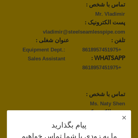
تماس با شخص :
Mr. Vladimir
پست الکترونیک :
vladimir@steelseamlesspipe.com
تلفن :
عنوان شغلی :
Equipment Dept.:
+8618957451975
Sales Assistant
WHATSAPP :
+8618957451975
تماس با شخص :
Ms. Naty Shen
پست الکترونیک :
naty@steelseamlesspipe.com
پیام بگذارید
تلفن :
عنوان شغلی :
ما به زودی با شما تماس خواهیم