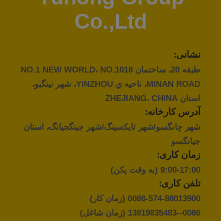
کنترل
Co.,Ltd
کیفیت
با
نشانی:
ما
طبقه 20، ساختمان NO.1 NEW WORLD، NO.1018
MINAN ROAD، ناحيه ي YINZHOU، شهر نينگبو،
تماس
استان ZHEJIANG، CHINA
بگیرید
آدرس کارخانه:
شهر چانگسو/شهر تایکسینگ/شهر جینگجیانگ، استان
درخواست
جیانگسو
نقل قول
زمان کاری:
9:00-17:00 (به وقت پکن)
COMPANY
تلفن کاری:
0086-574-88013900
(زمان کار)
NEWS
0086--13819835483
(زمان شاغل)