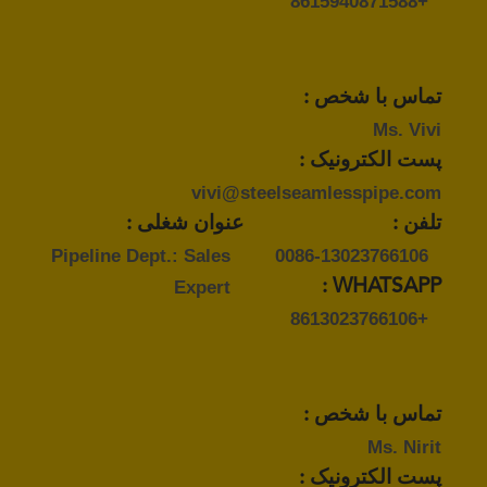
+8615940871588
تماس با شخص :
Ms. Vivi
پست الکترونیک :
vivi@steelseamlesspipe.com
تلفن :
عنوان شغلی :
Pipeline Dept.: Sales
0086-13023766106
Expert
WHATSAPP :
+8613023766106
تماس با شخص :
Ms. Nirit
پست الکترونیک :