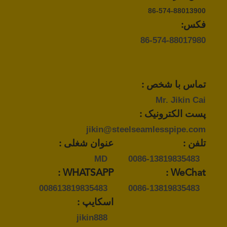
86-574-88013900
فکس:
86-574-88017980
تماس با شخص :
Mr. Jikin Cai
پست الکترونیک :
jikin@steelseamlesspipe.com
تلفن :
عنوان شغلی :
MD
0086-13819835483
WHATSAPP :
WeChat :
008613819835483
0086-13819835483
اسکایپ :
jikin888