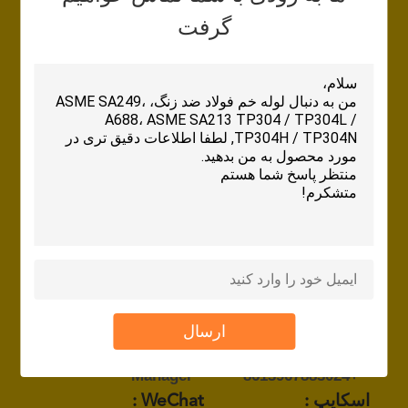
Pipeline Dept.: Sales
008613738423992
گرفت
Manager
WHATSAPP :
+8613738423992
اسکایپ :
WeChat :
008613738423992
naty1986
تماس با شخص :
Ms. Candy
پست الکترونیک :
candy@steelseamlesspipe.com
تلفن :
عنوان شغلی :
Pipeline Dept.:
008613967883024
ارسال
Deputy Sales
WHATSAPP :
Manager
+8613967883024
اسکایپ :
WeChat :