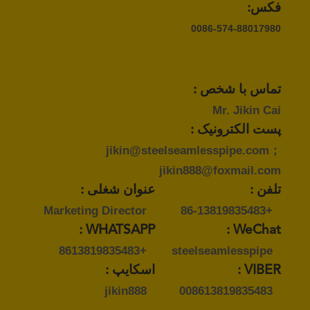
فکس:
نقشه
0086-574-88017980
سایت
PRIVACY
تماس با شخص :
POLICY
Mr. Jikin Cai
پست الکترونیک :
jikin@steelseamlesspipe.com；
jikin888@foxmail.com
تلفن :
عنوان شغلی :
Marketing Director
+86-13819835483
WHATSAPP :
WeChat :
+8613819835483
steelseamlesspipe
VIBER :
اسکایپ :
jikin888
008613819835483