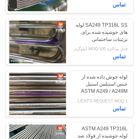
کنترل
تماس
کیفیت
SA249 TP316L SS لوله
140
های جوشیده شده برای
با
لوله فولادی ضد زنگ
تزئینات ساختمانی
ما
قابل مذاکره MOQ:500 کیلوگرم
دوبلکس
تماس
تماس
بگیرید
لوله جوش داده شده از
جنس استنلس استیل
درخواست
ASTM A249 / A249M
39
نقل قول
TP304L TP316L TP304
ACCORDING TO CLIENT'S REQUEST MOQ:1 کامپیوتر
لوله فولادی ضد زنگ
لوله جوش داده شده آنیل با
تماس
لوله 38.1 * 1.2 * 3000mm
COMPANY
دوبلکس
NEWS
ASTM A249 TP316L
لوله جوشیده از فولاد ضد