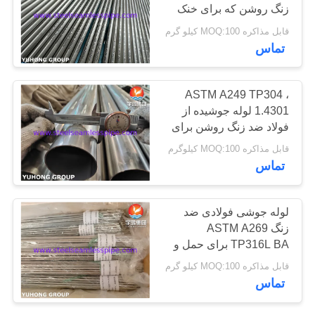
زنگ روشن که برای خنک
نقشه
کننده های هوا استفاده می
قابل مذاکره MOQ:100 کیلو گرم
سایت
شود
171
تماس
PRIVACY
لوله سوزن
ASTM A249 TP304 ،
POLICY
1.4301 لوله جوشیده از
فولاد ضد زنگ روشن برای
مبادله گرما
قابل مذاکره MOQ:100 کیلوگرم
تماس
746
لوله جوشی فولادی ضد
زنگ ASTM A269
لوله باله
TP316L BA برای حمل و
نقل مایع و گاز دقیق
قابل مذاکره MOQ:100 کیلو گرم
تماس