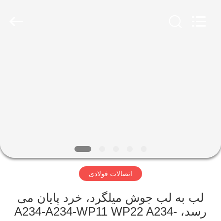
2013
-
2026
Yuhong
Group
Co.,Ltd.
All
Rights
صفحه
Reserved.
اصلی
محصولات
درباره
ما
اتصالات فولادی
تور
کارخانه
لب به لب جوش میلگرد، خرد پایان می
رسد، A234-A234-WP11 WP22 A234-