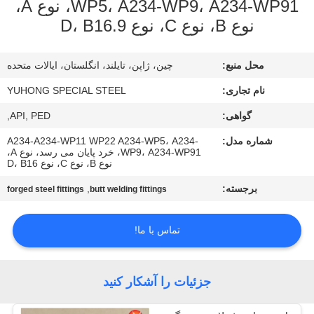
WP5، A234-WP9، A234-WP91، نوع A،
کنترل
نوع B، نوع C، نوع D، B16.9
کیفیت
محل منبع:
چین، ژاپن، تایلند، انگلستان، ایالات متحده
با
نام تجاری:
YUHONG SPECIAL STEEL
ما
گواهی:
API, PED,
تماس
شماره مدل:
A234-A234-WP11 WP22 A234-WP5، A234-
بگیرید
WP9، A234-WP91، خرد پایان می رسد، نوع A،
نوع B، نوع C، نوع D، B16
برجسته:
,
forged steel fittings
butt welding fittings
درخواست
نقل قول
تماس با ما!
COMPANY
جزئیات را آشکار کنید
NEWS