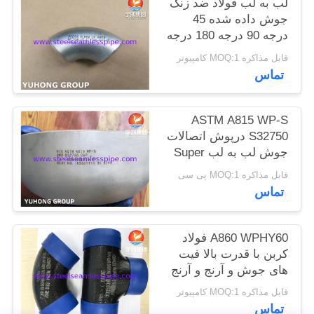
لب به لب فولاد ضد زنگ
نقشه
جوش داده شده 45
درجه 90 درجه 180 درجه
سایت
ELBOW LR SR TP304
قابل مذاکره MOQ:1 کامپیوتر
TP304L TP316L 1/2
تماس
PRIVACY
اینچ تا 60 اینچ ASME
B16.9
POLICY
ASTM A815 WP-S
S32750 درپوش اتصالات
جوش لب به لب Super
Duplex مبدلهای حرارتی
قابل مذاکره MOQ:1 پی سی
B16.9
تماس
A860 WPHY60 فولاد
کربن با قدرت بالا فیت
های جوش و آرنج و آرنج
مورد استفاده در سیستم
قابل مذاکره MOQ:1 کامپیوتر
های لوله کشی با فشار
تماس