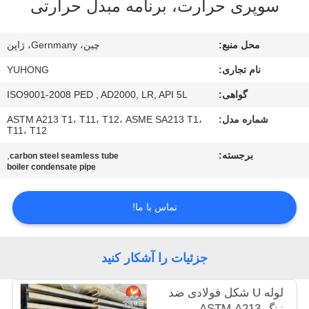
سوپری حرارت، برنامه مبدل حرارتی
کنترل
کیفیت
محل منبع:
چین، Gernmany، ژاپن
نام تجاری:
YUHONG
با
گواهی:
ISO9001-2008 PED , AD2000, LR, API 5L
ما
شماره مدل:
ASTM A213 T1، T11، T12، ASME SA213 T1،
تماس
T11، T12
بگیرید
برجسته:
,
carbon steel seamless tube
boiler condensate pipe
درخواست
تماس با ما!
نقل قول
COMPANY
جزئیات را آشکار کنید
NEWS
لوله U شکل فولادی ضد
زنگ ASTM A213