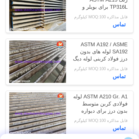
نقشه
TP316L برای بویلر و
مبدل حرارتی
سایت
قابل مذاکره MOQ:100 کیلوگرم
تماس
PRIVACY
ASTM A192 / ASME
POLICY
SA192 لوله های بدون
درز فولاد کربنی لوله دیگ
بخار لوله سوپرهیتر
قابل مذاکره MOQ:100 کیلوگرم
تماس
ASTM A210 Gr. A1 لوله
فولادی کربن متوسط
بدون درز برای دیواره
قابل مذاکره MOQ:100 کیلوگرم
تماس