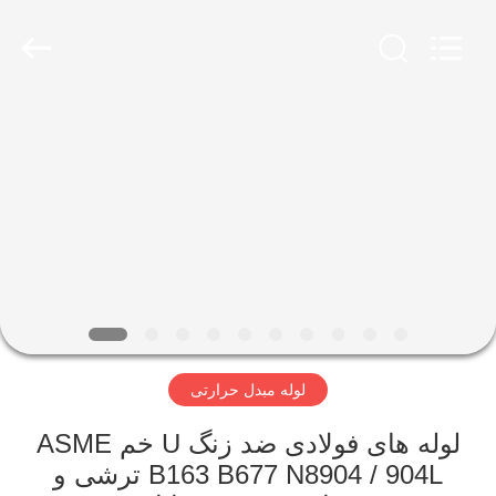
2013
-
2026
Yuhong
Group
Co.,Ltd.
All
Rights
صفحه
Reserved.
اصلی
محصولات
درباره
ما
لوله مبدل حرارتی
تور
کارخانه
لوله های فولادی ضد زنگ U خم ASME
B163 B677 N8904 / 904L ترشی و