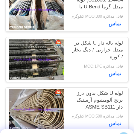
نقشه
مبدل گرما U Bend با
درمان محلول، ترشی و
سایت
قابل مذاکره MOQ:300 کیلوگرم
غیرفعال
تماس
PRIVACY
لوله باله دار U شکل در
POLICY
مبدل حرارتی / دیگ بخار
/ کوره
قابل مذاکره MOQ:1PC
تماس
لوله U شکل بدون درز
برنج آلومینیوم آرسنیک
دار ASME SB111
C68700 با حمله برخورد
قابل مذاکره MOQ:500 کیلوگرم
تماس