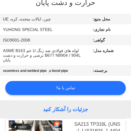
حرارت و دشت پایان
کنترل
کیفیت
محل منبع:
چین، ایالات متحده، کره، UE
نام تجاری:
YUHONG SPECIAL STEEL
با
گواهی:
ISO9001-2008
ما
شماره مدل:
لوله های فولادی ضد زنگ U خم ASME B163
تماس
B677 N8904 / 904L ترشی و حرارت و دشت
پایان
بگیرید
برجسته:
,
seamless and welded pipe
u bend pipe
درخواست
تماس با ما!
نقل قول
COMPANY
جزئیات را آشکار کنید
NEWS
SA213 TP316L (UNS
S31603, 1.4404) لوله